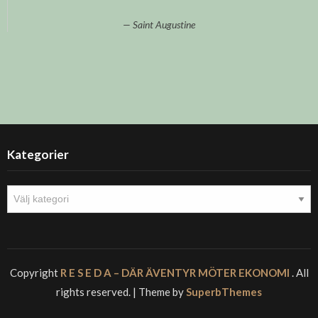
Saint Augustine
Kategorier
Kategorier
Copyright
R E S E D A – DÄR ÄVENTYR MÖTER EKONOMI
. All
rights reserved.
| Theme by
SuperbThemes