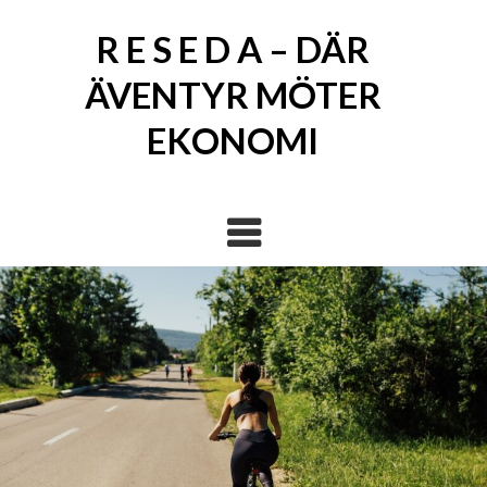
Skip
to
R E S E D A – DÄR
content
ÄVENTYR MÖTER
EKONOMI