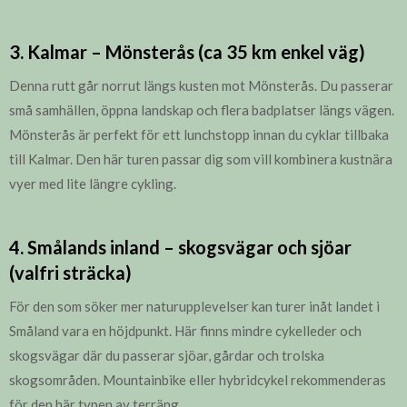
3. Kalmar – Mönsterås (ca 35 km enkel väg)
Denna rutt går norrut längs kusten mot Mönsterås. Du passerar
små samhällen, öppna landskap och flera badplatser längs vägen.
Mönsterås är perfekt för ett lunchstopp innan du cyklar tillbaka
till Kalmar. Den här turen passar dig som vill kombinera kustnära
vyer med lite längre cykling.
4. Smålands inland – skogsvägar och sjöar
(valfri sträcka)
För den som söker mer naturupplevelser kan turer inåt landet i
Småland vara en höjdpunkt. Här finns mindre cykelleder och
skogsvägar där du passerar sjöar, gårdar och trolska
skogsområden. Mountainbike eller hybridcykel rekommenderas
för den här typen av terräng.