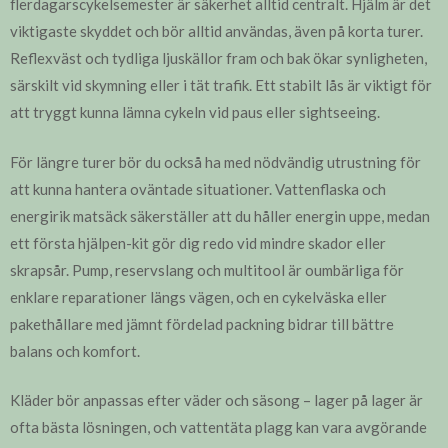
flerdagarscykelsemester är säkerhet alltid centralt. Hjälm är det
viktigaste skyddet och bör alltid användas, även på korta turer.
Reflexväst och tydliga ljuskällor fram och bak ökar synligheten,
särskilt vid skymning eller i tät trafik. Ett stabilt lås är viktigt för
att tryggt kunna lämna cykeln vid paus eller sightseeing.
För längre turer bör du också ha med nödvändig utrustning för
att kunna hantera oväntade situationer. Vattenflaska och
energirik matsäck säkerställer att du håller energin uppe, medan
ett första hjälpen-kit gör dig redo vid mindre skador eller
skrapsår. Pump, reservslang och multitool är oumbärliga för
enklare reparationer längs vägen, och en cykelväska eller
pakethållare med jämnt fördelad packning bidrar till bättre
balans och komfort.
Kläder bör anpassas efter väder och säsong – lager på lager är
ofta bästa lösningen, och vattentäta plagg kan vara avgörande