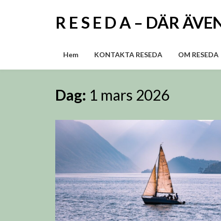
Skip
to
R E S E D A – DÄR 
content
Hem
KONTAKTA RESEDA
OM RESEDA
Dag:
1 mars 2026