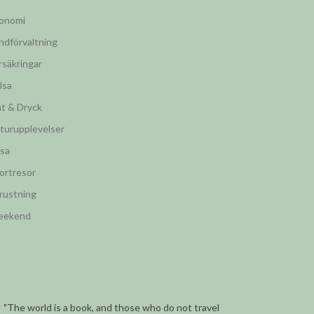
onomi
ndförvaltning
rsäkringar
lsa
t & Dryck
turupplevelser
sa
ortresor
rustning
eekend
"The world is a book, and those who do not travel