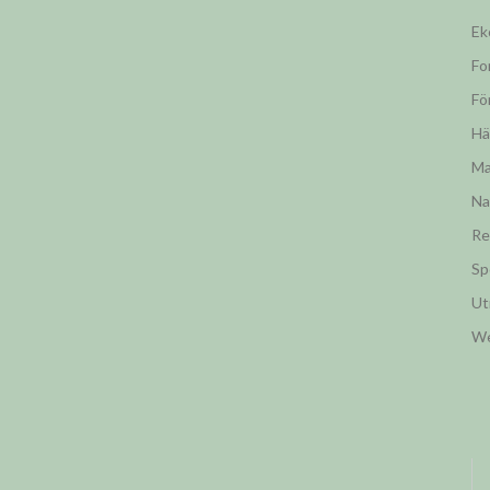
Ek
Fo
Fö
Hä
Ma
Na
Re
Sp
Ut
W