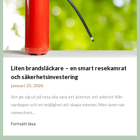
Liten brandsläckare – en smart resekamrat
och säkerhetsinvestering
januari 25, 2026
Att ge sig ut på resa ska vara ett äventyr, ett avbrott från
vardagen och en möjlighet att skapa minnen. Men även när
semestern…
Fortsätt läsa