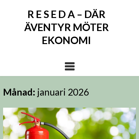
Skip
to
R E S E D A – DÄR
content
ÄVENTYR MÖTER
EKONOMI
Månad:
januari 2026