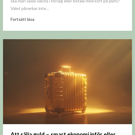
ska man växla valuta i förväg eller betala med kort på plats?
Valet påverkar inte…
Fortsätt läsa
Att sälja guld – smart ekonomi inför eller