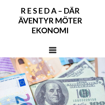
Skip
to
R E S E D A – DÄR
content
ÄVENTYR MÖTER
EKONOMI