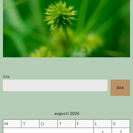
Sök
Sök
augusti 2026
M
T
O
T
F
L
S
1
2